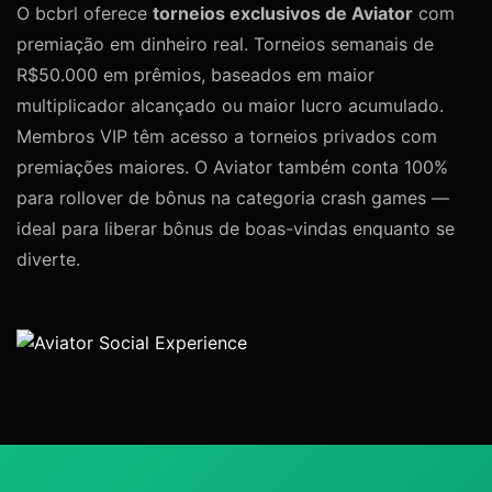
O bcbrl oferece
torneios exclusivos de Aviator
com
premiação em dinheiro real. Torneios semanais de
R$50.000 em prêmios, baseados em maior
multiplicador alcançado ou maior lucro acumulado.
Membros VIP têm acesso a torneios privados com
premiações maiores. O Aviator também conta 100%
para rollover de bônus na categoria crash games —
ideal para liberar bônus de boas-vindas enquanto se
diverte.