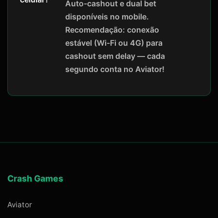
Auto-cashout e dual bet
disponíveis no mobile.
Recomendação: conexão
estável (Wi-Fi ou 4G) para
cashout sem delay — cada
segundo conta no Aviator!
Crash Games
Aviator