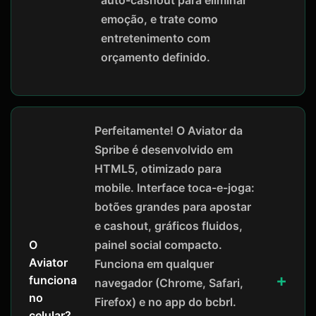
emoção, e trate como
entretenimento com
orçamento definido.
Perfeitamente! O Aviator da
Spribe é desenvolvido em
HTML5, otimizado para
mobile. Interface toca-e-joga:
botões grandes para apostar
e cashout, gráficos fluidos,
painel social compacto.
O
Aviator
Funciona em qualquer
funciona
navegador (Chrome, Safari,
no
Firefox) e no app do bcbrl.
celular?