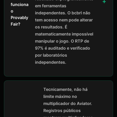
funciona
em ferramentas
o
independentes. O bcbrl não
Provably
tem acesso nem pode alterar
Fair?
os resultados. É
matematicamente impossível
manipular o jogo. O RTP de
97% é auditado e verificado
por laboratórios
independentes.
Tecnicamente, não há
limite máximo no
multiplicador do Aviator.
Registros públicos