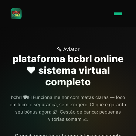
🚀 Aviator
plataforma bcbrl online
❤️ sistema virtual
completo
bcbrl 🛡️💵 Funciona melhor com metas claras — foco
em lucro e segurança, sem exagero. Clique e garanta
seu bônus agora 🎁. Gestão de banca: pequenas
vitórias somam 📈.
O crash game favorito com interface elegante