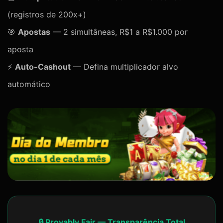
(registros de 200x+)
🎯
Apostas
— 2 simultâneas, R$1 a R$1.000 por
aposta
⚡
Auto-Cashout
— Defina multiplicador alvo
automático
🔒 Provably Fair — Transparência Total