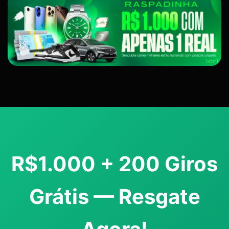
R$1.000 + 200 Giros
Grátis — Resgate