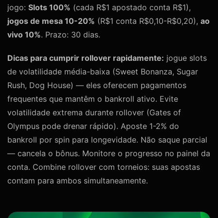
jogo:
Slots 100%
(cada R$1 apostado conta R$1),
jogos de mesa 10-20%
(R$1 conta R$0,10-R$0,20),
ao
vivo 10%
. Prazo: 30 dias.
Dicas para cumprir rollover rapidamente:
jogue slots
de volatilidade média-baixa (Sweet Bonanza, Sugar
Rush, Dog House) — eles oferecem pagamentos
frequentes que mantêm o bankroll ativo. Evite
volatilidade extrema durante rollover (Gates of
Olympus pode drenar rápido). Aposte 1-2% do
bankroll por spin para longevidade. Não saque parcial
— cancela o bônus. Monitore o progresso no painel da
conta. Combine rollover com torneios: suas apostas
contam para ambos simultaneamente.