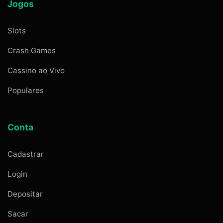
Jogos
Slots
Crash Games
Cassino ao Vivo
Populares
Conta
Cadastrar
Login
Depositar
Sacar