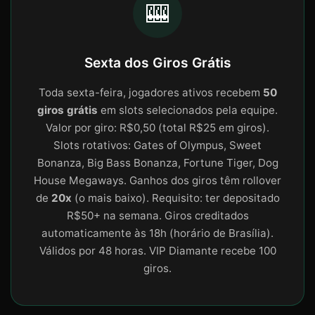
🎰
Sexta dos Giros Grátis
Toda sexta-feira, jogadores ativos recebem
50
giros grátis
em slots selecionados pela equipe.
Valor por giro: R$0,50 (total R$25 em giros).
Slots rotativos: Gates of Olympus, Sweet
Bonanza, Big Bass Bonanza, Fortune Tiger, Dog
House Megaways. Ganhos dos giros têm rollover
de
20x
(o mais baixo). Requisito: ter depositado
R$50+ na semana. Giros creditados
automaticamente às 18h (horário de Brasília).
Válidos por 48 horas. VIP Diamante recebe 100
giros.