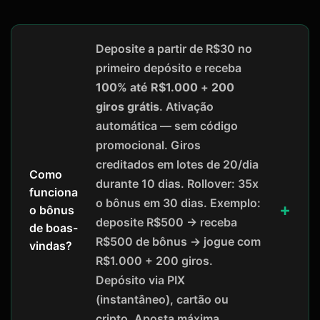
Deposite a partir de R$30 no
primeiro depósito e receba
100% até R$1.000
+
200
giros grátis
. Ativação
automática — sem código
promocional. Giros
creditados em lotes de 20/dia
Como
durante 10 dias. Rollover: 35x
funciona
o bônus em 30 dias. Exemplo:
o bônus
deposite R$500 → receba
de boas-
R$500 de bônus → jogue com
vindas?
R$1.000 + 200 giros.
Depósito via PIX
(instantâneo), cartão ou
cripto. Aposta máxima