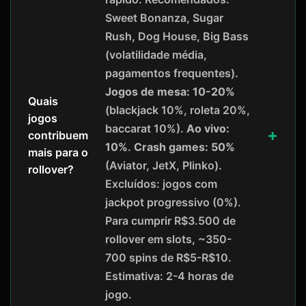
Sweet Bonanza, Sugar
Rush, Dog House, Big Bass
(volatilidade média,
pagamentos frequentes).
Jogos de mesa: 10-20%
Quais
(blackjack 10%, roleta 20%,
jogos
baccarat 10%).
Ao vivo:
contribuem
10%
.
Crash games: 50%
mais para o
(Aviator, JetX, Plinko).
rollover?
Excluídos: jogos com
jackpot progressivo (0%).
Para cumprir R$3.500 de
rollover em slots, ~350-
700 spins de R$5-R$10.
Estimativa: 2-4 horas de
jogo.