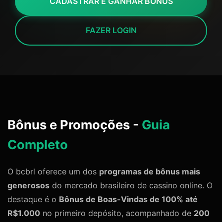
CADASTRAR E GANHAR BÔNUS
FAZER LOGIN
Bônus e Promoções -
Guia
Completo
O bcbrl oferece um dos
programas de bônus mais
generosos
do mercado brasileiro de cassino online. O
destaque é o
Bônus de Boas-Vindas de 100% até
R$1.000
no primeiro depósito, acompanhado de
200