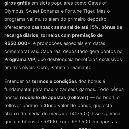
giros grátis
em slots populares como Gates of
Olympus, Sweet Bonanza e Fortune Tiger. Mas o
programa vai muito além do primeiro depósito:
oferecemos
cashback semanal de até 15%
,
bônus de
recarga diários
,
torneios com premiação de
R$50.000+
, e promoções especiais em datas
comemorativas. Cada real depositado gera pontos no
Programa VIP
, que desbloqueia benefícios exclusivos
em três níveis: Ouro, Platina e Diamante.
Entender os
termos e condições
dos bônus é
fundamental para maximizar seus ganhos. Todo bônus
possui
requisito de apostas (rollover)
— no bcbrl, o
rollover padrão é
35x
o valor do bônus, que está
abaixo da média do mercado (40-50x). Isso significa
que um bônus de R$100 exige R$3.500 em apostas